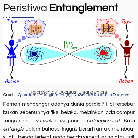
Peristiwa
Entanglement
Representasi Quantum Entanglement
Credit :
Quantum entanglement [8] | Download Scientific Diagram
Pernah mendengar adanya dunia paralel? Hal tersebut
bukan sepenuhnya fiksi belaka, melainkan ada campur
tangan dari konsekuensi prinsip
entanglement
. Kata
entangle
dalam bahasa Inggris berarti untuk membuat
suatu benda terjerat pada benda seperti jaring atau tali.